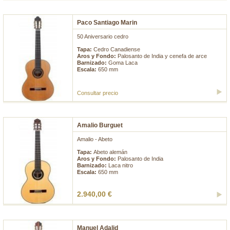
Paco Santiago Marin
50 Aniversario cedro
Tapa:
Cedro Canadiense
Aros y Fondo:
Palosanto de India y cenefa de arce
Barnizado:
Goma Laca
Escala:
650 mm
Consultar precio
Amalio Burguet
Amalio - Abeto
Tapa:
Abeto alemán
Aros y Fondo:
Palosanto de India
Barnizado:
Laca nitro
Escala:
650 mm
2.940,00 €
Manuel Adalid