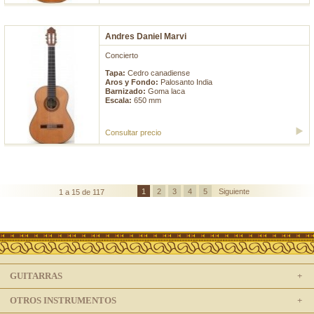
Andres Daniel Marvi
Concierto
Tapa:
Cedro canadiense
Aros y Fondo:
Palosanto India
Barnizado:
Goma laca
Escala:
650 mm
Consultar precio
1
2
3
4
5
Siguiente
1 a 15 de 117
GUITARRAS
OTROS INSTRUMENTOS