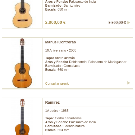
Aros y Fondo:
Palosanto de India
Barnizado:
Barniz nitro
Escala:
650 mm
2.900,00 €
3.300,00 €
Manuel Contreras
10 Aniversario - 2005
Tapa:
Abeto alemán
Aros y Fondo:
Doble fondo, Palosanto de Madagascar
Barnizado:
Goma laca
Escala:
660 mm
Consultar precio
Ramirez
1A cedro - 1985
Tapa:
Cedro canadiense
Aros y Fondo:
Palosanto de India
Barnizado:
Lacado natural
Escala:
664 mm