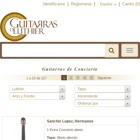
Identificarse
|
Registrarse
|
|
Carrito (0)
Español
Toggle
navigat
Guitarras de Concierto
1
2
3
4
5
Siguiente
1 a 15 de 117
Luthier
Tapa
Aros y Fondo
Ascendente
Ordenar por
Sanchis Lopez, Hermanos
1 Extra Concierto abeto
Tapa:
Abeto alemán