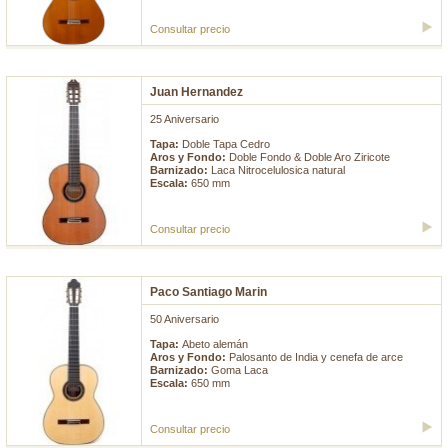
Consultar precio
Juan Hernandez
25 Aniversario
Tapa:
Doble Tapa Cedro
Aros y Fondo:
Doble Fondo & Doble Aro Ziricote
Barnizado:
Laca Nitrocelulosica natural
Escala:
650 mm
Consultar precio
Paco Santiago Marin
50 Aniversario
Tapa:
Abeto alemán
Aros y Fondo:
Palosanto de India y cenefa de arce
Barnizado:
Goma Laca
Escala:
650 mm
Consultar precio