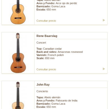
Tapa:
Abeto alemán
Aros y Fondo:
Arce ojo de perdiz
Barnizado:
Goma Laca
Escala:
650 mm
Consultar precio
Rene Baarslag
Concert
Top:
Canadian cedar
Back and sides:
Amazonas rosewood
Varnish:
French polish
Scale:
650 mm
Consultar precio
John Ray
Concierto
Tapa:
Abeto alemán
Aros y Fondo:
Palosanto de India
Barnizado:
Goma Laca
Escala:
650 mm