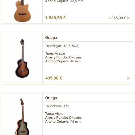
Ancho Cejuela:
48,5 mm
1.849,50 €
2.055,00 €
Ortega
TourPlayer - DLX-ACA
Tapa:
Acacia
Aros y Fondo:
Okoume
Ancho Cejuela:
48 mm
495,00 €
Ortega
TourPlayer - LS1
Tapa:
Abeto
Aros y Fondo:
Okoume
Ancho Cejuela:
46 mm