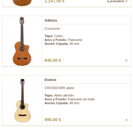
1.147,50 €
1.275,00 €
Admira
Crossover
Tapa:
Cedro
Aros y Fondo:
Palosanto
Ancho Cejuela:
48 mm
640,00 €
Esteve
CROSSOVER abeto
Tapa:
Abeto alemán
Aros y Fondo:
Palosanto de India
Ancho Cejuela:
48 mm
990,00 €