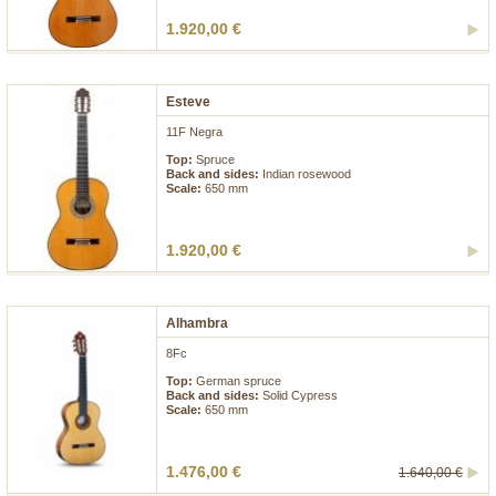
1.920,00 €
Esteve
11F Negra
Top:
Spruce
Back and sides:
Indian rosewood
Scale:
650 mm
1.920,00 €
Alhambra
8Fc
Top:
German spruce
Back and sides:
Solid Cypress
Scale:
650 mm
1.476,00 €
1.640,00 €