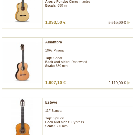
Aros y Fondo:
Ciprés macizo
Escala:
650 mm
1.993,50 €
2.215,00 €
Alhambra
10Fc Pinana
Top:
Cedar
Back and sides:
Rosewood
Scale:
650 mm
1.907,10 €
2.119,00 €
Esteve
11F Blanca
Top:
Spruce
Back and sides:
Cypress
Scale:
650 mm