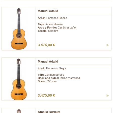
Manuel Adalid
Adalid Flamenco Blanca
Tapa:
Abeto alemán
Aros y Fondo:
Ciprés español
Escala:
650 mm
3.475,00 €
Manuel Adalid
Adalid Flamenco Negra
Top:
German spruce
Back and sides:
Indian rosewood
Scale:
650 mm
3.475,00 €
Amalio Burguet