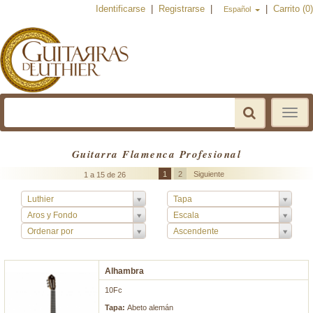
Identificarse
|
Registrarse
|
|
Carrito (0)
Español
Toggle
navigat
Guitarra Flamenca Profesional
1
2
Siguiente
1 a 15 de 26
Luthier
Tapa
Aros y Fondo
Escala
Ordenar por
Ascendente
Alhambra
10Fc
Tapa:
Abeto alemán