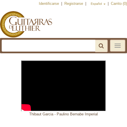
Identificarse
|
Registrarse
|
|
Carrito (0)
Español
Toggle
navigat
Thibaut Garcia - Paulino Bernabe Imperial