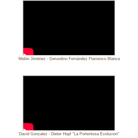
Melón Jiménez - Gerundino Fernández Flamenco Blanca
David Gonzalez - Dieter Hopf "La Portentosa Evolucion"