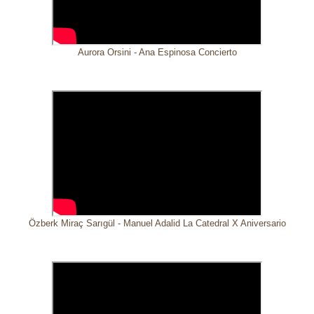
Aurora Orsini - Ana Espinosa Concierto
Özberk Miraç Sarıgül - Manuel Adalid La Catedral X Aniversario