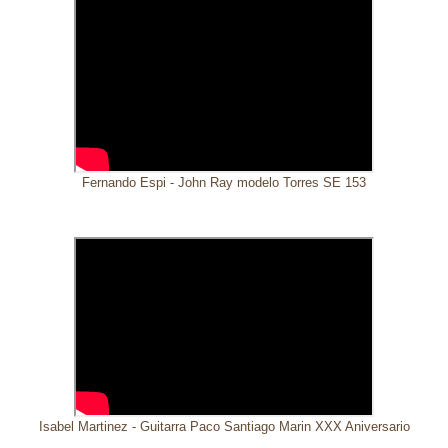
Fernando Espi - John Ray modelo Torres SE 153
Isabel Martinez - Guitarra Paco Santiago Marin XXX Aniversario