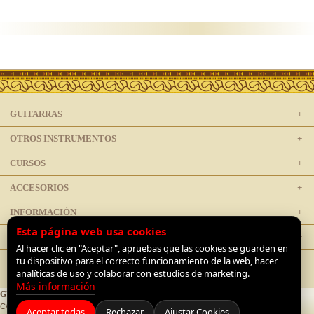
GUITARRAS
OTROS INSTRUMENTOS
CURSOS
ACCESORIOS
INFORMACIÓN
Esta página web usa cookies
LEGAL
Al hacer clic en "Aceptar", apruebas que las cookies se guarden en
tu dispositivo para el correcto funcionamiento de la web, hacer
analíticas de uso y colaborar con estudios de marketing.
Más información
GUITARRAS DE LUTHIER
C/ Doctor Mata 1, 28012 Madrid, España |
+34 91 468 1954
|
Contacto
Aceptar todas
Rechazar
Ajustar Cookies