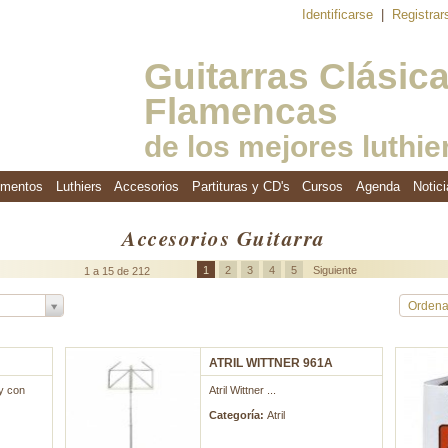
Identificarse
|
Registra
Guitarras Clásic
Flamencas
de los mejores luthie
umentos
Luthiers
Accesorios
Partituras y CD's
Cursos
Agenda
Notici
Accesorios Guitarra
1
2
3
4
5
Siguiente
1 a 15 de 212
Ordena
ATRIL WITTNER 961A
 y con
Atril Wittner ...
Categoría:
Atril