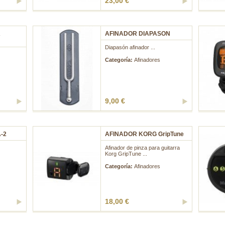
23,00 €
A
AFINADOR DIAPASON
Diapasón afinador ...
Categoría:
Afinadores
9,00 €
-2
AFINADOR KORG GripTune
Afinador de pinza para guitarra
Korg GripTune ...
Categoría:
Afinadores
18,00 €