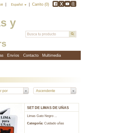
rse
|
|
Carrito (0)
Español
as y
rs
as
Envíos
Contacto
Multimedia
r por
Ascendente
SET DE LIMAS DE UÑAS
Limas Gato Negro ...
Categoría:
Cuidado uñas