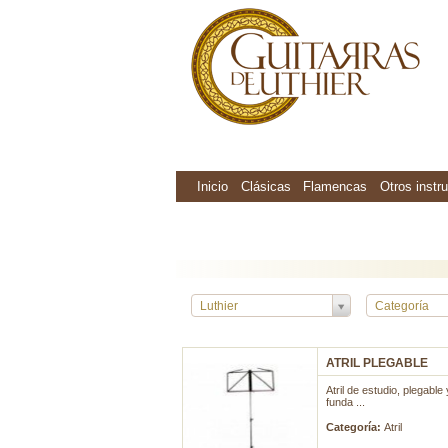
Inicio
Clásicas
Flamencas
Otros instr
Luthier
Categoría
ATRIL PLEGABLE
Atril de estudio, plegable
funda ...
Categoría:
Atril