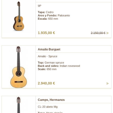
9P
Tapa:
Cedro
Aros y Fondo:
Palosanto
Escala:
650 mm
1.935,00 €
2.150,00 €
Amalio Burguet
Amalio - Spruce
Top:
German spruce
Back and sides:
Indian rosewood
Scale:
650 mm
2.940,00 €
Camps, Hermanos
CL-20 abeto Mg