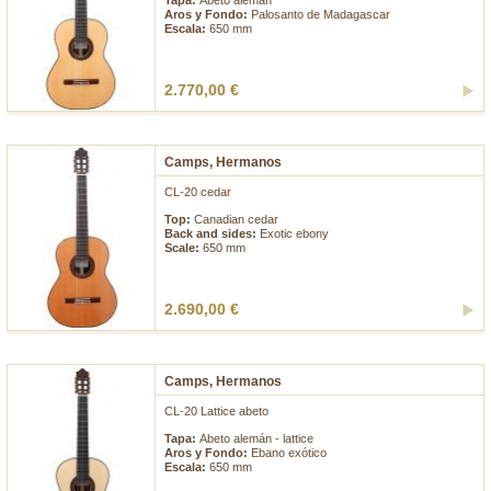
Tapa:
Abeto alemán
Aros y Fondo:
Palosanto de Madagascar
Escala:
650 mm
2.770,00 €
Camps, Hermanos
CL-20 cedar
Top:
Canadian cedar
Back and sides:
Exotic ebony
Scale:
650 mm
2.690,00 €
Camps, Hermanos
CL-20 Lattice abeto
Tapa:
Abeto alemán - lattice
Aros y Fondo:
Ebano exótico
Escala:
650 mm