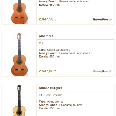
Aros y Fondo:
Palosanto de India macizo
Escala:
650 mm
2.047,50 €
2.275,00 €
Alhambra
11P
Tapa:
Cedro canadiense
Aros y Fondo:
Palosanto de India macizo
Escala:
650 mm
2.547,00 €
2.830,00 €
Amalio Burguet
1A - Serie Limitada
Tapa:
Abeto alemán
Aros y Fondo:
Palosanto de India
Escala:
650 mm