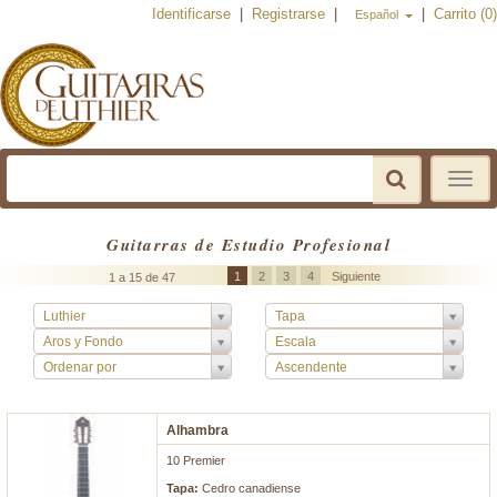
Identificarse
|
Registrarse
|
|
Carrito (0)
Español
Toggle
navigat
Guitarras de Estudio Profesional
1
2
3
4
Siguiente
1 a 15 de 47
Luthier
Tapa
Aros y Fondo
Escala
Ordenar por
Ascendente
Alhambra
10 Premier
Tapa:
Cedro canadiense