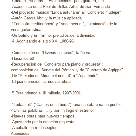
-Cantata "Alegrías", "Evocaciones" para guitarra, etc.
-Académico de la Real de Bellas Artes de San Fernando
-Del proyecto musical "Lírica asturiana" al "Concierto mudéjar"
-Antón García Abril y la música aplicada
-"Fantasía mediterránea" y "Vademecum", culminación de la
vena guitarrística
-Un Salmo y un Himno, preludios de la divinidad
4. Agonizando el siglo XX, 1986-96
-Composición de "Divinas palabras", la ópera
-Hacia los 60
-Recuperación de "Concierto para piano y orquesta";
composición de "Sonata del Pórtico" y de "Cuarteto de Agrippa"
-De "Preludio de Mirambel núm. 4" a "Zapateado"
-El piano preside las nuevas obras
5.Presintiendo el III milenio, 1997-2001
-"Lurkantak" ("Cantos de la tierra"), una cantata para un pueblo
-"Divinas palabras"... ¡y por fin llegó el estreno!
-Nuevas obras para nuevos tiempos
-Apostando por la creación orquestal
-A caballo entre dos siglos
Apéndices