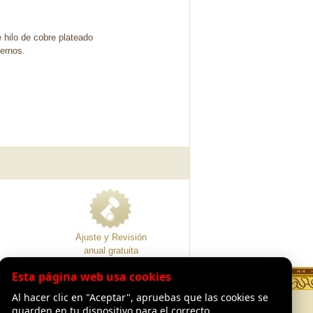
 hilo de cobre plateado
ernos.
Ajuste y Revisión
anual gratuita
Esta página web usa cookies
Al hacer clic en "Aceptar", apruebas que las cookies se
CIÓN
LEGAL
guarden en tu dispositivo para el correcto