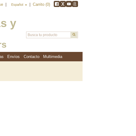
rse
|
|
Carrito (0)
Español
as y
rs
as
Envíos
Contacto
Multimedia