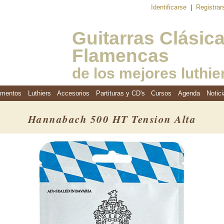
Identificarse
|
Registra
Guitarras Clásic
Flamencas
de los mejores luthie
umentos
Luthiers
Accesorios
Partituras y CD's
Cursos
Agenda
Notici
Hannabach 500 HT Tension Alta