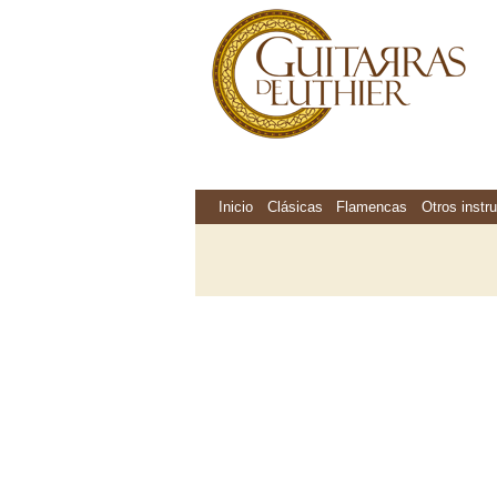
Inicio
Clásicas
Flamencas
Otros instr