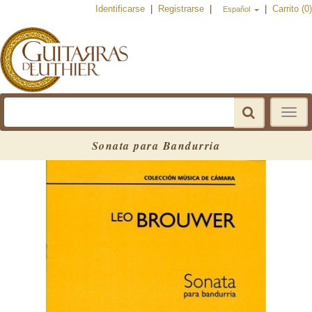
Identificarse
|
Registrarse
|
|
Carrito (0)
Español
Toggle
navigat
Sonata para Bandurria