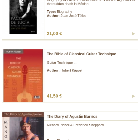
Biography of Paco de Lucía since he's born in Algeciras to
the sudden death in México. ...
Type:
Biography
Author:
Juan José Téllez
21,00 €
The Bible of Classical Guitar Technique
Guitar Technique ...
Author:
Hubert Käppel
41,50 €
The Diary of Agustín Barrios
Richard Pinnell & Frederick Sheppard
...