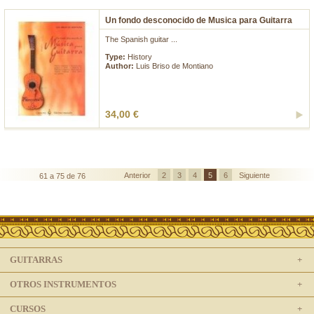
Un fondo desconocido de Musica para Guitarra
The Spanish guitar ...
Type:
History
Author:
Luis Briso de Montiano
34,00 €
Anterior
2
3
4
5
6
Siguiente
61 a 75 de 76
GUITARRAS
OTROS INSTRUMENTOS
CURSOS