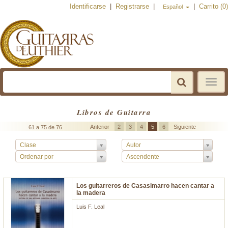
Identificarse
|
Registrarse
|
|
Carrito (0)
Español
Toggle
navigat
Libros de Guitarra
Anterior
2
3
4
5
6
Siguiente
61 a 75 de 76
Clase
Autor
Ordenar por
Ascendente
Los guitarreros de Casasimarro hacen cantar a
la madera
Luis F. Leal
...