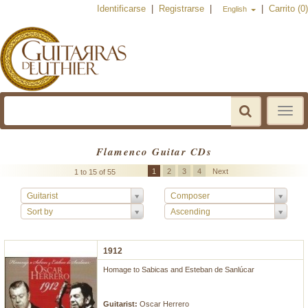
Identificarse
|
Registrarse
|
|
Carrito (0)
English
Toggle
navigat
Flamenco Guitar CDs
1
2
3
4
Next
1 to 15 of 55
Guitarist
Composer
Sort by
Ascending
1912
Homage to Sabicas and Esteban de Sanlúcar
...
Guitarist:
Oscar Herrero