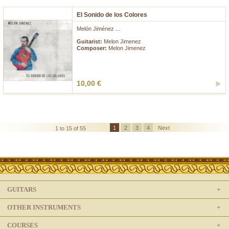
El Sonido de los Colores
Melón Jiménez ...
Guitarist:
Melon Jimenez
Composer:
Melon Jimenez
10,00 €
1
2
3
4
Next
1 to 15 of 55
GUITARS
OTHER INSTRUMENTS
COURSES