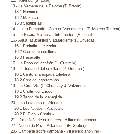
12.- Valencia (S. Lope)
13.- La Verbena de la Paloma (T. Bretón)
13.1 Habanera
13.2 Mazurca
13.3 Seguidillas
14.- Luisa Fernanda - Coro de Vareadores - (F. Moreno Torroba)
15.- La Pícara Molinera - Intermedio - (P. Luna)
16.- Agua, azucarillos y aguardiente (F. Chueca)
16.1 Preludio - selección
16.2 Coro de barquilleros
16.3 Pasacalle
17.- La Rosa del azafrán (J. Guerrero)
18.- El Huésped del sevillano (J. Guerrero)
18.1 Canto a la espada toledana
18.2 Coro de lagarteranas
19.- La Gran Vía (F. Chueca y J. Valverde)
19.1 Chotis del Eliseo
19.2 Tango de la Menegilda
20.- Las Leandras (F. Alonso)
20.1 Los Nardos - Pasacalle -
20.2 El Pichi - Chotis -
21.- Dime Niño de quién eres - Villancico anónimo -
22.- Noche de Paz - Villancico - (F. Gruber)
23.- Campana sobre campana - Villancico anónimo -