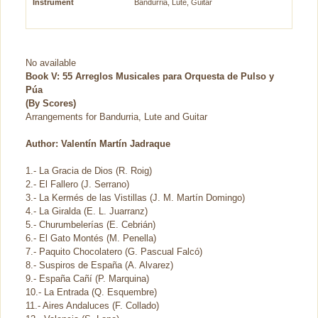
Instrument
Bandurria, Lute, Guitar
No available
Book V: 55 Arreglos Musicales para Orquesta de Pulso y
Púa
(By Scores)
Arrangements for Bandurria, Lute and Guitar
Author: Valentín Martín Jadraque
1.- La Gracia de Dios (R. Roig)
2.- El Fallero (J. Serrano)
3.- La Kermés de las Vistillas (J. M. Martín Domingo)
4.- La Giralda (E. L. Juarranz)
5.- Churumbelerías (E. Cebrián)
6.- El Gato Montés (M. Penella)
7.- Paquito Chocolatero (G. Pascual Falcó)
8.- Suspiros de España (A. Alvarez)
9.- España Cañí (P. Marquina)
10.- La Entrada (Q. Esquembre)
11.- Aires Andaluces (F. Collado)