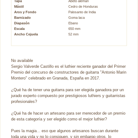
Tapa
Abeto alemán
Mástil
Cedro de Honduras
Aros y Fondo
Palosanto de India
Barnizado
Goma laca
Diapasón
Ebano
Escala
650 mm
Ancho Cejuela
52 mm
No available
Sergio Valverde Castillo es el luthier reciente ganador del Primer
Premio del concurso de constructores de guitarra "Antonio Marin
Montero" celebrado en Granada, España en 2017.
¿Qué ha de tener una guitarra para ser elegida ganadora por un
jurado experto compuesto por prestigiosos luthiers y guitarristas
profesionales?
¿Qué ha de hacer un artesano para ser merecedor de un premio
de esta categoría y ser elegido como el mejor luthier?
Pues la magia... eso que algunos artesanos buscan durante
toda una vida y no lo consiguen, y sin embargo otros, lo