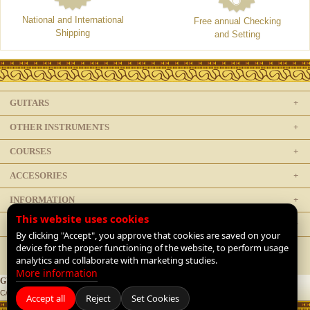
National and International
Free annual Checking
Shipping
and Setting
GUITARS
OTHER INSTRUMENTS
COURSES
ACCESORIES
INFORMATION
This website uses cookies
LEGAL
By clicking "Accept", you approve that cookies are saved on your
device for the proper functioning of the website, to perform usage
analytics and collaborate with marketing studies.
More information
GUITARRAS DE LUTHIER
C/ Doctor Mata 1, 28012 Madrid, Spain |
+34 91 468 1954
|
Contact
Accept all
Reject
Set Cookies